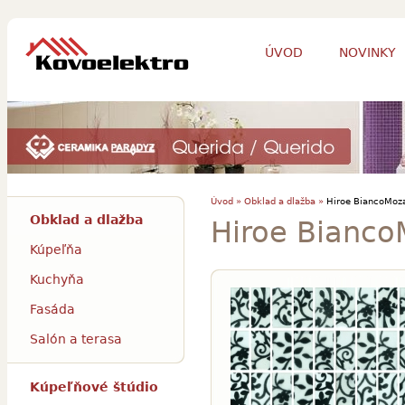
ÚVOD
NOVINKY
Úvod »
Obklad a dlažba »
Hiroe BiancoMoz
Obklad a dlažba
Hiroe Bianco
Kúpeľňa
Kuchyňa
Fasáda
Salón a terasa
Kúpeľňové štúdio