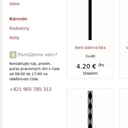
Vane
Kúrenie
Radiatory
Kotly
Nero sklenná lišta
V
Pomôžeme vám?
3×40
Kontaktujte nás, prosím,
/ks
4.20 €
počas pracovných dní v čase
Skladom
od 08:00 do 17:00 na
telefónnom čísle:
+421 905 785 312