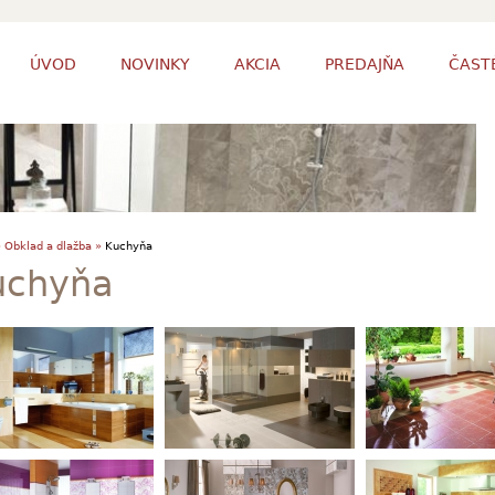
ÚVOD
NOVINKY
AKCIA
PREDAJŇA
ČAST
»
Obklad a dlažba »
Kuchyňa
uchyňa
a
Amanda / Alex
Dolce / Lupo