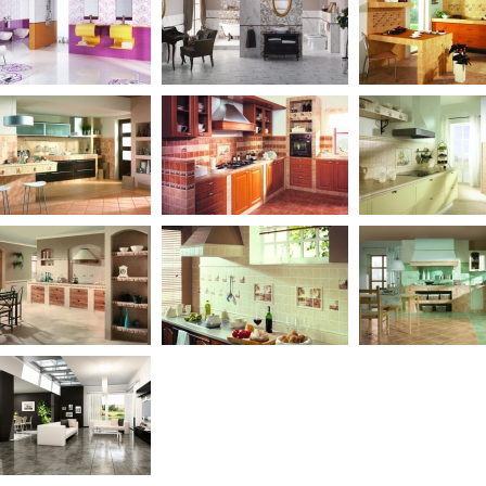
da / Vivido
Genezo / Enezi
Ada / Terrano
 / Galileo
Gloria / Glorian
Jura / porto
a / Syriusz
Sielanka / Pedros
Tretto / Tryton