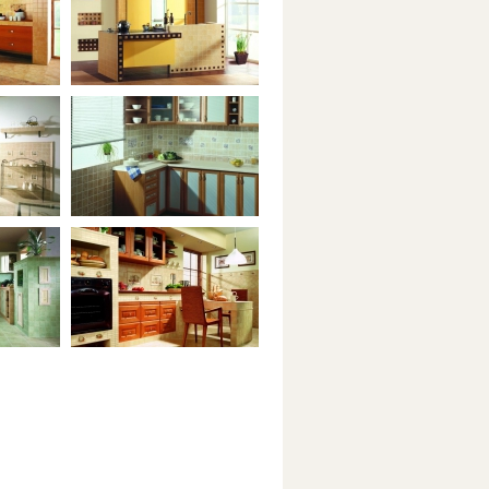
Dolly / Pinus / Floor
Nicol / Tycjan
Vanilla / Porto