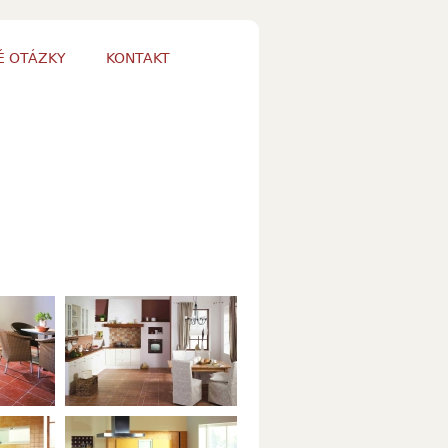
É OTÁZKY
KONTAKT
Real Stone