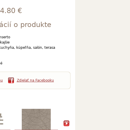
4.80 €
ácií o produkte
nserto
kajšie
kuchyňa, kúpeľňa, salón, terasa
é
mu
Zdielať na Facebooku