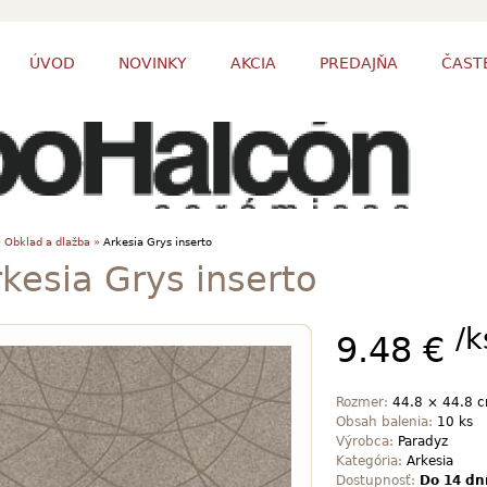
ÚVOD
NOVINKY
AKCIA
PREDAJŇA
ČAST
»
Obklad a dlažba »
Arkesia Grys inserto
kesia Grys inserto
/k
9.48 €
Rozmer:
44.8 × 44.8 
Obsah balenia:
10 ks
Výrobca:
Paradyz
Kategória:
Arkesia
Dostupnosť:
Do 14 dn