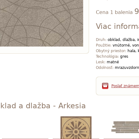
9
Cena 1 balenia
Viac inform
Druh:
obklad, dlažba, i
Použitie:
vnútorné, von
Obytný priestor:
hala, 
Technológia:
gres
Lesk:
matné
Odolnosť:
mrazuvzdorn
Poslať známe
klad a dlažba - Arkesia