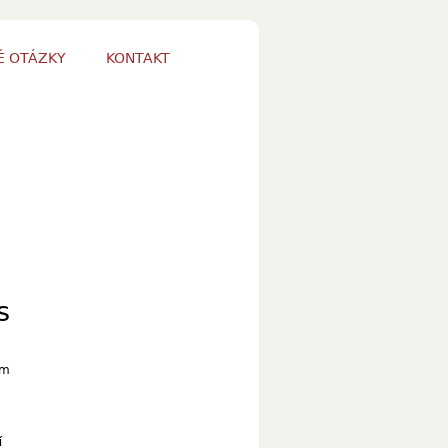
É OTÁZKY
KONTAKT
s
cm
í