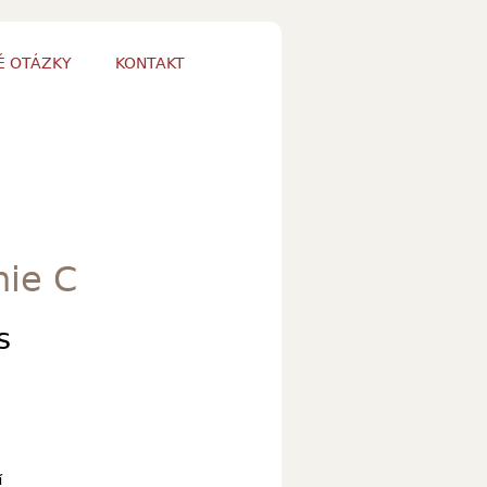
É OTÁZKY
KONTAKT
nie C
s
í