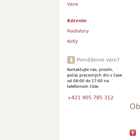
Vane
Kúrenie
Radiatory
Kotly
Pomôžeme vám?
Kontaktujte nás, prosím,
počas pracovných dní v čase
od 08:00 do 17:00 na
telefónnom čísle:
+421 905 785 312
Ob