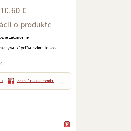
10.60 €
ácií o produkte
rožné zakončenie
kuchyňa, kúpeľňa, salón, terasa
é
mu
Zdielať na Facebooku