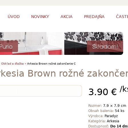
ÚVOD
NOVINKY
AKCIA
PREDAJŇA
ČAST
»
Obklad a dlažba »
Arkesia Brown rožné zakončenie C
rkesia Brown rožné zakonče
/k
3.90 €
Rozmer:
7.9 × 7.9 cm
Obsah balenia:
54 ks
Výrobca:
Paradyz
Kategória:
Arkesia
Dostupnosť:
Do 14 dn