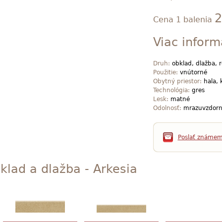
2
Cena 1 balenia
Viac inform
Druh:
obklad, dlažba, 
Použitie:
vnútorné
Obytný priestor:
hala, 
Technológia:
gres
Lesk:
matné
Odolnosť:
mrazuvzdorn
Poslať známe
klad a dlažba - Arkesia