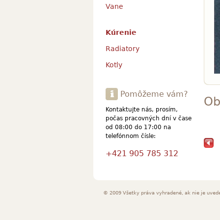
Vane
Kúrenie
Radiatory
Kotly
Pomôžeme vám?
Ob
Kontaktujte nás, prosím,
počas pracovných dní v čase
od 08:00 do 17:00 na
telefónnom čísle:
+421 905 785 312
© 2009 Všetky práva vyhradené, ak nie je uved