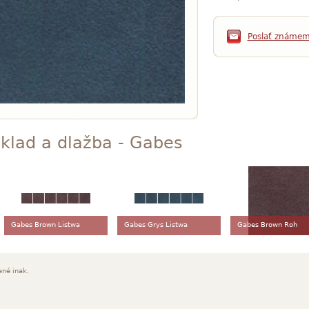
Poslať známe
klad a dlažba - Gabes
Gabes Brown Listwa
Gabes Grys Listwa
Gabes Brown Roh
ené inak.