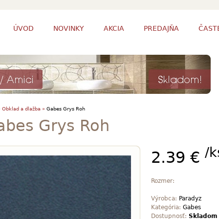
ÚVOD
NOVINKY
AKCIA
PREDAJŇA
ČAST
»
Obklad a dlažba »
Gabes Grys Roh
abes Grys Roh
/k
2.39 €
Rozmer:
Výrobca:
Paradyz
Kategória:
Gabes
Dostupnosť:
Skladom