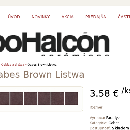
ÚVOD
NOVINKY
AKCIA
PREDAJŇA
ČAST
»
Obklad a dlažba »
Gabes Brown Listwa
abes Brown Listwa
/k
3.58 €
Rozmer:
Výrobca:
Paradyz
Kategória:
Gabes
Dostupnosť:
Skladom