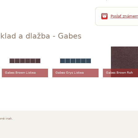
Poslať známe
klad a dlažba - Gabes
Gabes Brown Listwa
Gabes Grys Listwa
Gabes Brown Roh
ené inak.