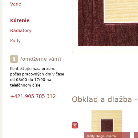
Vane
Kúrenie
Radiatory
Kotly
Pomôžeme vám?
Kontaktujte nás, prosím,
počas pracovných dní v čase
od 08:00 do 17:00 na
telefónnom čísle:
+421 905 785 312
Obklad a dlažba - 
Dolly Beige inserto