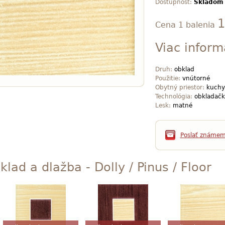
Dostupnosť:
Skladom
1
Cena 1 balenia
Viac inform
Druh:
obklad
Použitie:
vnútorné
Obytný priestor:
kuchy
Technológia:
obkladačk
Lesk:
matné
Poslať známe
klad a dlažba - Dolly / Pinus / Floor