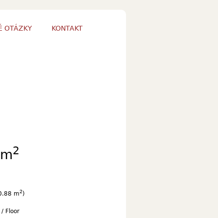
É OTÁZKY
KONTAKT
2
/m
2
0.88 m
)
 / Floor