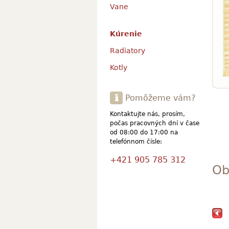
Vane
Kúrenie
Radiatory
Kotly
Pomôžeme vám?
Kontaktujte nás, prosím,
počas pracovných dní v čase
od 08:00 do 17:00 na
telefónnom čísle:
+421 905 785 312
Ob