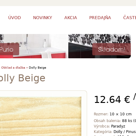
ÚVOD
NOVINKY
AKCIA
PREDAJŇA
ČAST
»
Obklad a dlažba »
Dolly Beige
lly Beige
12.64 €
Rozmer:
10 × 10 cm
Obsah balenia:
88 ks (
Výrobca:
Paradyz
Kategória:
Dolly / Pinus