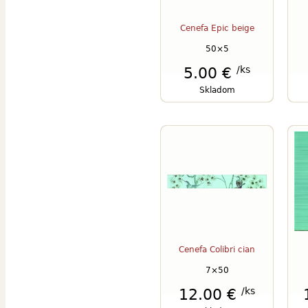
Cenefa Epic beige
50×5
/ks
5.00 €
Skladom
Cenefa Colibri cian
7×50
/ks
12.00 €