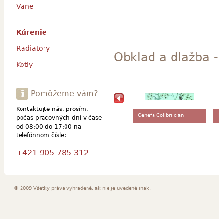
Vane
Kúrenie
Radiatory
Obklad a dlažba 
Kotly
Pomôžeme vám?
Kontaktujte nás, prosím,
Cenefa Colibri cian
počas pracovných dní v čase
od 08:00 do 17:00 na
telefónnom čísle:
+421 905 785 312
© 2009 Všetky práva vyhradené, ak nie je uvedené inak.