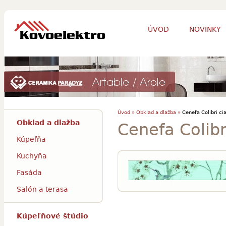
ÚVOD
NOVINKY
Úvod »
Obklad a dlažba »
Cenefa Colibri ci
Obklad a dlažba
Cenefa Colibr
Kúpeľňa
Kuchyňa
Fasáda
Salón a terasa
Kúpeľňové štúdio