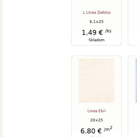
L Linea Zielona
6.1×25
/ks
1.49 €
Skladom
Linea Ekri
20×25
2
/m
6.80 €