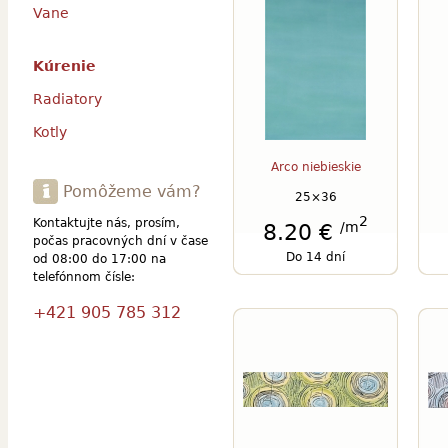
Vane
Kúrenie
Radiatory
Kotly
Arco niebieskie
Pomôžeme vám?
25×36
2
Kontaktujte nás, prosím,
/m
8.20 €
počas pracovných dní v čase
Do 14 dní
od 08:00 do 17:00 na
telefónnom čísle:
+421 905 785 312