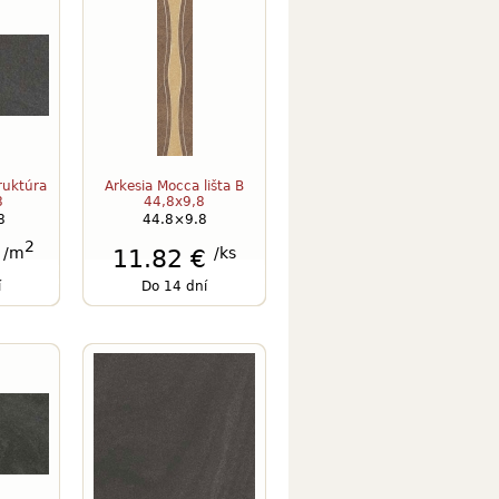
truktúra
Arkesia Mocca lišta B
8
44,8x9,8
8
44.8×9.8
2
/m
/ks
€
11.82 €
í
Do 14 dní