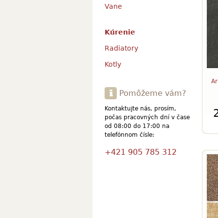
Vane
Kúrenie
Radiatory
Kotly
Ar
Pomôžeme vám?
Kontaktujte nás, prosím,
počas pracovných dní v čase
od 08:00 do 17:00 na
telefónnom čísle:
+421 905 785 312