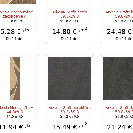
rkesia Mocca rožné
Arkesia Grafit satén
Arkesia Grafit 
zakončenie A
59.8x29.8
59.8x29.
9.8×9.8
59.8×29.8
59.8×29.
2
/ks
/m
5.28 €
14.80 €
24.48 
Do 14 dní
Do 14 dní
Do 14 dn
kesia Mocca lišta A
Arkesia Grafit štruktúra
Arkesia Grafit 
44,8x9,8
59.8x59.8
59.8x59.
44.8×9.8
59.8×59.8
59.8×59.
2
/ks
/m
11.94 €
15.49 €
21.24 