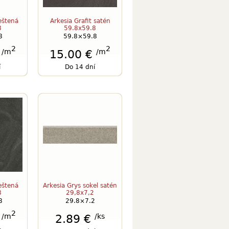
leštená
Arkesia Grafit satén
8
59.8x59.8
8
59.8×59.8
2
2
/m
/m
€
15.00 €
í
Do 14 dní
leštená
Arkesia Grys sokel satén
8
29,8x7,2
8
29.8×7.2
2
/m
/ks
€
2.89 €