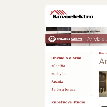
Úvod 
Obklad a dlažba
Ar
Kúpeľňa
Kuchyňa
Fasáda
Salón a terasa
Kúpeľňové štúdio