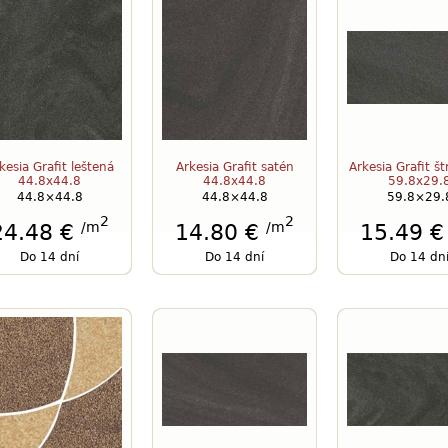
kesia Grafit leštená
Arkesia Grafit satén
Arkesia Grafit š
44.8x44.8
44.8x44.8
59.8x29.
44.8×44.8
44.8×44.8
59.8×29.
2
2
/m
/m
24.48 €
14.80 €
15.49 
Do 14 dní
Do 14 dní
Do 14 dn