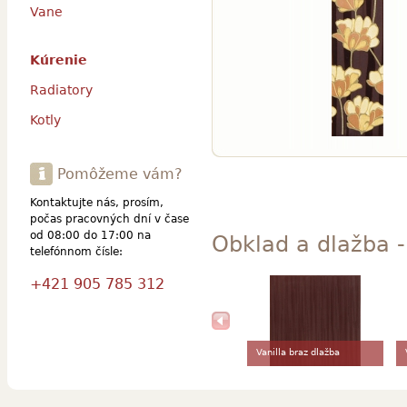
Vane
Kúrenie
Radiatory
Kotly
Pomôžeme vám?
Kontaktujte nás, prosím,
počas pracovných dní v čase
od 08:00 do 17:00 na
Obklad a dlažba -
telefónnom čísle:
+421 905 785 312
Vanilla braz dlažba