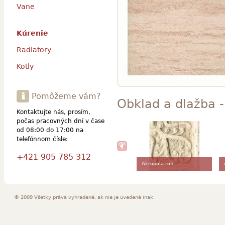
Vane
Kúrenie
Radiatory
Kotly
Pomôžeme vám?
Obklad a dlažba -
Kontaktujte nás, prosím,
počas pracovných dní v čase
od 08:00 do 17:00 na
telefónnom čísle:
+421 905 785 312
Akropola roh
© 2009 Všetky práva vyhradené, ak nie je uvedené inak.