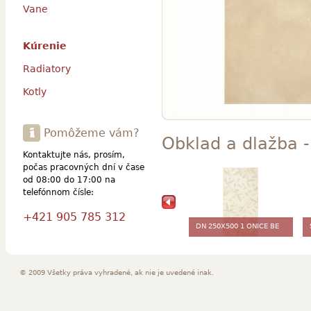
Vane
Kúrenie
Radiatory
Kotly
Pomôžeme vám?
Obklad a dlažba -
Kontaktujte nás, prosím,
počas pracovných dní v čase
od 08:00 do 17:00 na
telefónnom čísle:
+421 905 785 312
DN 250X500 1 ONICE BE
© 2009 Všetky práva vyhradené, ak nie je uvedené inak.