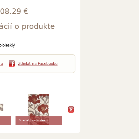
08.29 €
ácií o produkte
lolesklý
mu
Zdielať na Facebooku
Scarlet bordo dekor