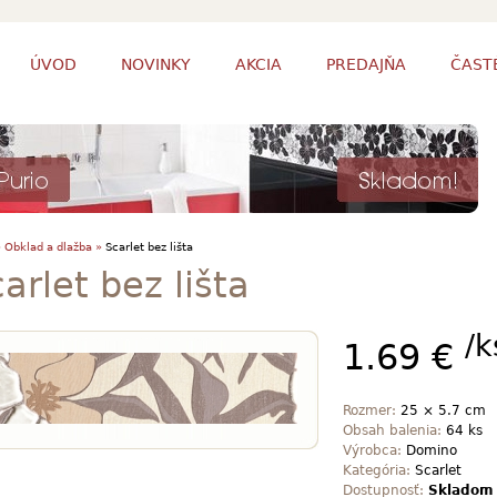
ÚVOD
NOVINKY
AKCIA
PREDAJŇA
ČAST
»
Obklad a dlažba »
Scarlet bez lišta
arlet bez lišta
/k
1.69 €
Rozmer:
25 × 5.7 cm
Obsah balenia:
64 ks
Výrobca:
Domino
Kategória:
Scarlet
Dostupnosť:
Skladom