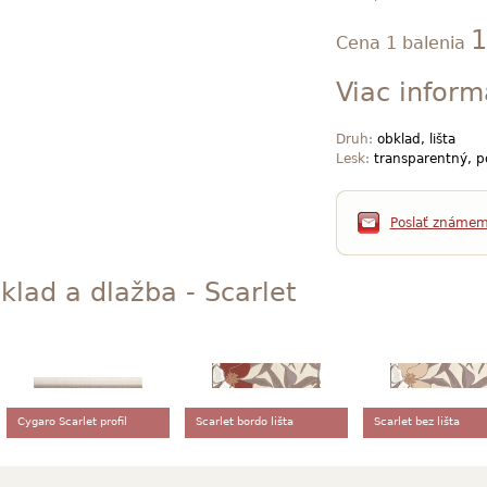
1
Cena 1 balenia
Viac inform
Druh:
obklad, lišta
Lesk:
transparentný, po
Poslať známe
klad a dlažba - Scarlet
Cygaro Scarlet profil
Scarlet bordo lišta
Scarlet bez lišta