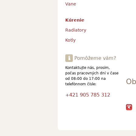
Vane
Kúrenie
Radiatory
Kotly
Pomôžeme vám?
Kontaktujte nás, prosím,
počas pracovných dní v čase
od 08:00 do 17:00 na
Ob
telefónnom čísle:
+421 905 785 312