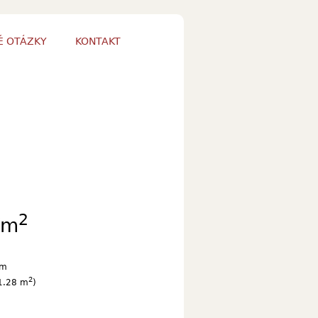
É OTÁZKY
KONTAKT
2
/m
cm
2
1.28 m
)