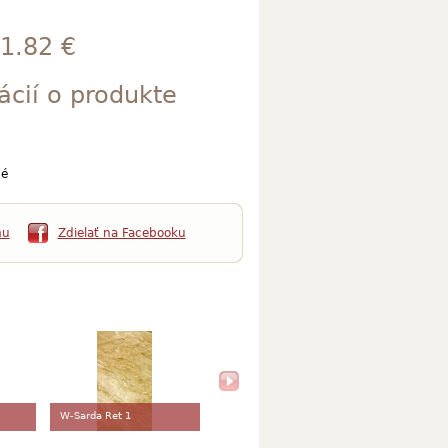
1.82 €
ácií o produkte
é
mu
Zdielať na Facebooku
W-Sarda Ret 1