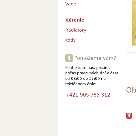
Vane
Kúrenie
Radiatory
Kotly
Pomôžeme vám?
Kontaktujte nás, prosím,
počas pracovných dní v čase
od 08:00 do 17:00 na
telefónnom čísle:
Ob
+421 905 785 312