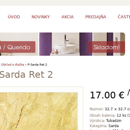
ÚVOD
NOVINKY
AKCIA
PREDAJŇA
ČAST
»
Obklad a dlažba »
P-Sarda Ret 2
Sarda Ret 2
17.00 €
Rozmer:
32.7 × 32.7 
Obsah balenia:
12 ks (
Výrobca:
Tubadzin
Kategória:
Sarda