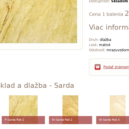
Dostupnosť:
Skladom
2
Cena 1 balenia
Viac inform
Druh:
dlažba
Lesk:
matné
Odolnosť:
mrazuvzdorn
Poslať známe
klad a dlažba - Sarda
P-Sarda Ret 2
W-Sarda Ret 2
W-Sarda Ret 3