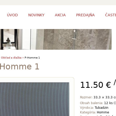
ÚVOD
NOVINKY
AKCIA
PREDAJŇA
ČAST
»
Obklad a dlažba »
P-Homme 1
-Homme 1
11.50 €
Rozmer:
33.3 × 33.3 
Obsah balenia:
12 ks (
Výrobca:
Tubadzin
Kategória:
Homme