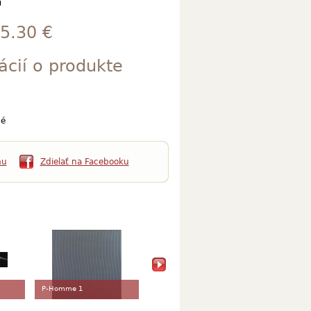
í
5.30 €
ácií o produkte
é
mu
Zdielať na Facebooku
P-Homme 1