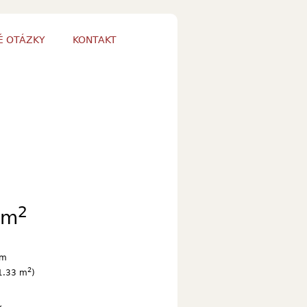
É OTÁZKY
KONTAKT
2
/m
cm
2
1.33 m
)