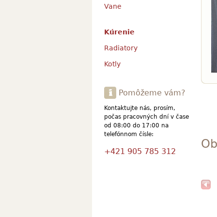
Vane
Kúrenie
Radiatory
Kotly
Pomôžeme vám?
Kontaktujte nás, prosím,
počas pracovných dní v čase
od 08:00 do 17:00 na
telefónnom čísle:
Ob
+421 905 785 312