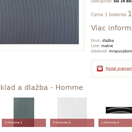
Dostupnosť:
Do 14 dn
1
Cena 1 balenia
Viac inform
Druh:
dlažba
Lesk:
matné
Odolnosť:
mrazuvzdorn
Poslať známe
klad a dlažba - Homme
S-Homme 1
P-Homme 3
L-Homme 3