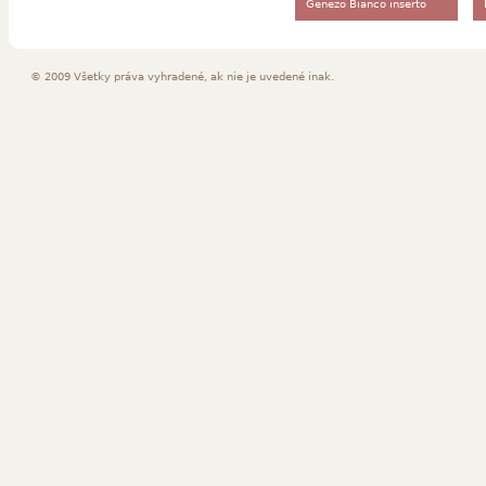
Genezo Bianco inserto
Meander Mat
© 2009 Všetky práva vyhradené, ak nie je uvedené inak.