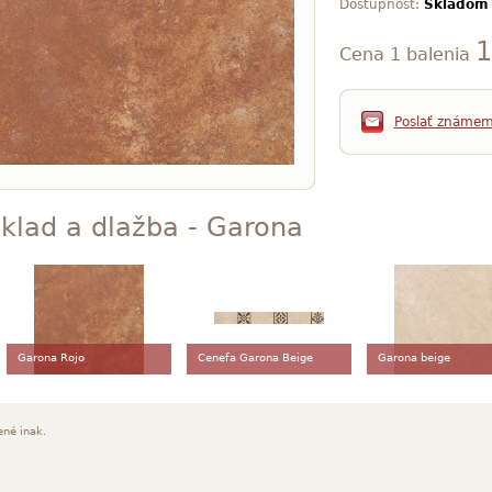
Dostupnosť:
Skladom
1
Cena 1 balenia
Poslať známe
klad a dlažba - Garona
Garona Rojo
Cenefa Garona Beige
Garona beige
ené inak.