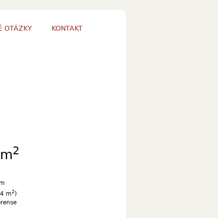
É OTÁZKY
KONTAKT
2
/m
cm
2
.4 m
)
orense