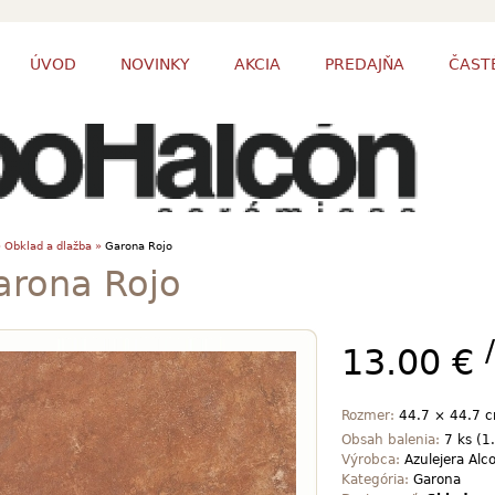
ÚVOD
NOVINKY
AKCIA
PREDAJŇA
ČAST
»
Obklad a dlažba »
Garona Rojo
arona Rojo
13.00 €
Rozmer:
44.7 × 44.7 
Obsah balenia:
7 ks (1
Výrobca:
Azulejera Alc
Kategória:
Garona