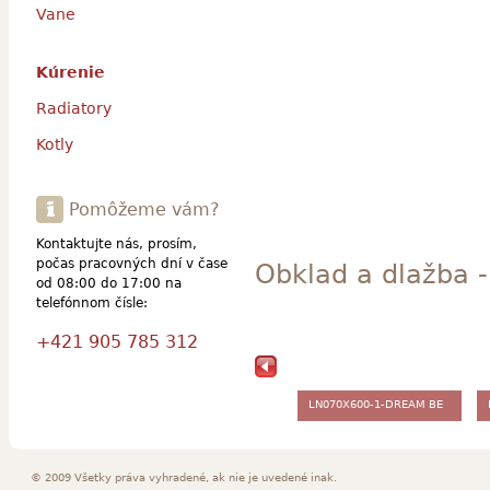
Vane
Kúrenie
Radiatory
Kotly
Pomôžeme vám?
Kontaktujte nás, prosím,
počas pracovných dní v čase
Obklad a dlažba 
od 08:00 do 17:00 na
telefónnom čísle:
+421 905 785 312
LN070X600-1-DREAM BE
RZ 7x60
© 2009 Všetky práva vyhradené, ak nie je uvedené inak.