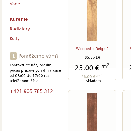
Vane
Kúrenie
Radiatory
Kotly
Woodentic Beige 2
Pomôžeme vám?
65.5×16
2
Kontaktujte nás, prosím,
/m
25.00 €
počas pracovných dní v čase
2
od 08:00 do 17:00 na
/m
28.00 €
telefónnom čísle:
Skladom
+421 905 785 312