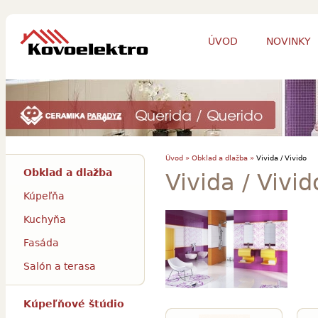
ÚVOD
NOVINKY
Úvod »
Obklad a dlažba »
Vivida / Vivido
Obklad a dlažba
Vivida / Vivid
Kúpeľňa
Kuchyňa
Fasáda
Salón a terasa
Kúpeľňové štúdio