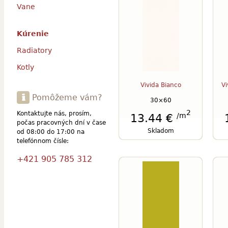
Vane
Kúrenie
Radiatory
Kotly
Vivida Bianco
Vi
Pomôžeme vám?
30×60
2
Kontaktujte nás, prosím,
/m
13.44 €
počas pracovných dní v čase
Skladom
od 08:00 do 17:00 na
telefónnom čísle:
+421 905 785 312