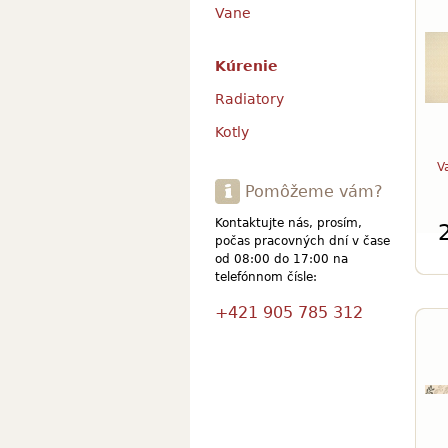
Vane
Kúrenie
Radiatory
Kotly
V
Pomôžeme vám?
Kontaktujte nás, prosím,
počas pracovných dní v čase
od 08:00 do 17:00 na
telefónnom čísle:
+421 905 785 312