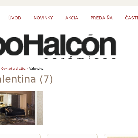
ÚVOD
NOVINKY
AKCIA
PREDAJŇA
ČAST
»
Obklad a dlažba »
Valentina
lentina (7)