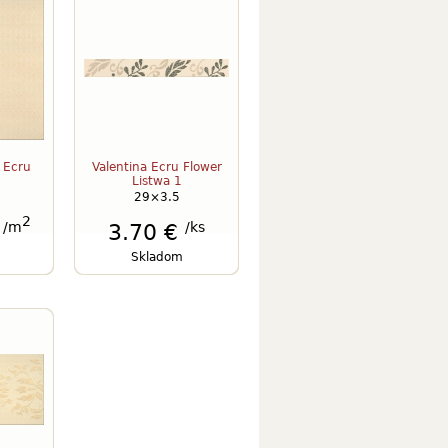
 Ecru
Valentina Ecru Flower
Listwa 1
29×3.5
2
/m
/ks
€
3.70 €
Skladom