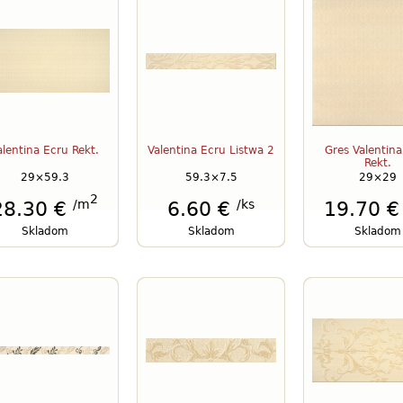
alentina Ecru Rekt.
Valentina Ecru Listwa 2
Gres Valentina
Rekt.
29×59.3
59.3×7.5
29×29
2
/m
/ks
28.30 €
6.60 €
19.70 
Skladom
Skladom
Skladom