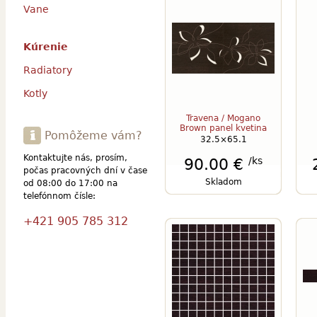
Vane
Kúrenie
Radiatory
Kotly
Travena / Mogano
Brown panel kvetina
Pomôžeme vám?
32.5×65.1
Kontaktujte nás, prosím,
/ks
90.00 €
počas pracovných dní v čase
Skladom
od 08:00 do 17:00 na
telefónnom čísle:
+421 905 785 312