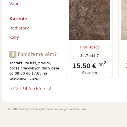
Vane
Kúrenie
Radiatory
Kotly
Tirol Tabaco
Pomôžeme vám?
44.7×44.7
2
Kontaktujte nás, prosím,
/m
15.50 €
počas pracovných dní v čase
Skladom
od 08:00 do 17:00 na
telefónnom čísle:
+421 905 785 312
© 2009 Všetky práva vyhradené, ak nie je uvedené inak.