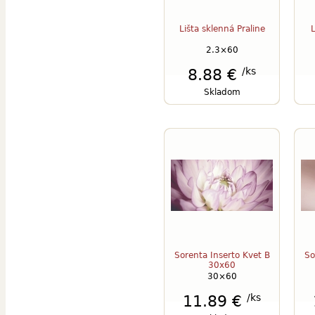
Lišta sklenná Praline
2.3×60
/ks
8.88 €
Skladom
Sorenta Inserto Kvet B
So
30x60
30×60
/ks
11.89 €