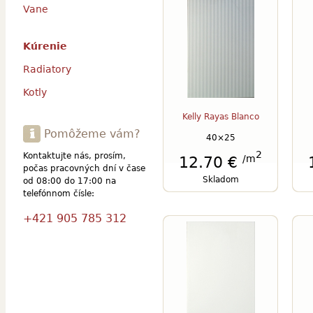
Vane
Kúrenie
Radiatory
Kotly
Kelly Rayas Blanco
Pomôžeme vám?
40×25
2
Kontaktujte nás, prosím,
/m
12.70 €
počas pracovných dní v čase
Skladom
od 08:00 do 17:00 na
telefónnom čísle:
+421 905 785 312