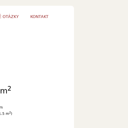
É OTÁZKY
KONTAKT
2
/m
cm
2
1.5 m
)