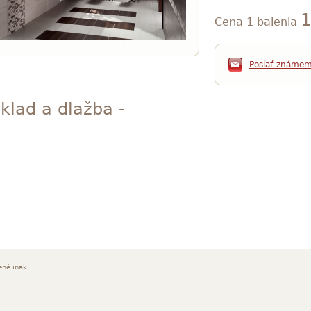
1
Cena 1 balenia
Poslať známe
klad a dlažba -
ené inak.