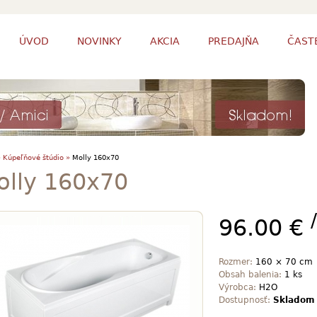
ÚVOD
NOVINKY
AKCIA
PREDAJŇA
ČAST
»
Kúpeľňové štúdio »
Molly 160x70
olly 160x70
96.00 €
Rozmer:
160 × 70 cm
Obsah balenia:
1 ks
Výrobca:
H2O
Dostupnosť:
Skladom