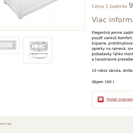
9
Cena 1 balenia
Viac inform
Elegentná jemne zaobl
použiť vankúš Komfort.
kúpanie, protišmyková
opierky na ramená, sne
požiadavky ľahko mont
a ľavostranné preveden
10 rokov záruka. Antib
Objem 160 l.
Poslať známe
ené inak.