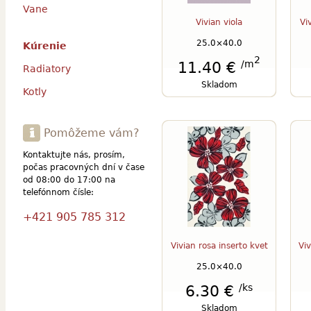
Vane
Vivian viola
Vi
25.0×40.0
Kúrenie
2
/m
11.40 €
Radiatory
Skladom
Kotly
Pomôžeme vám?
Kontaktujte nás, prosím,
počas pracovných dní v čase
od 08:00 do 17:00 na
telefónnom čísle:
+421 905 785 312
Vivian rosa inserto kvet
Viv
25.0×40.0
/ks
6.30 €
Skladom