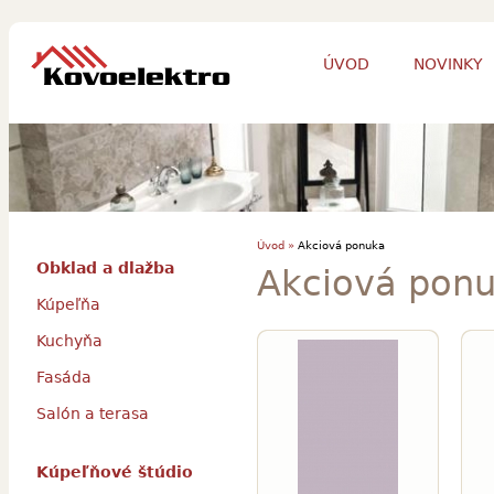
ÚVOD
NOVINKY
Úvod »
Akciová ponuka
Obklad a dlažba
Akciová pon
Kúpeľňa
Kuchyňa
Fasáda
Salón a terasa
Kúpeľňové štúdio